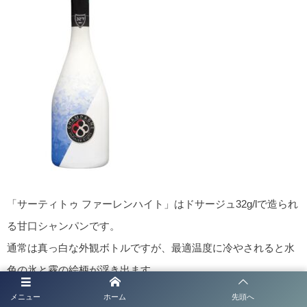
「サーティトゥ ファーレンハイト」はドサージュ32g/lで造られ
る甘口シャンパンです。
通常は真っ白な外観ボトルですが、最適温度に冷やされると水
色の氷と霧の絵柄が浮き出ます。
甘美でシロップ漬けの果実を想わせる味わい、まったりと濃厚
メニュー
ホーム
先頭へ