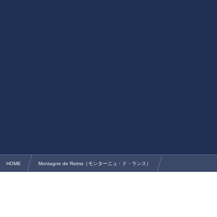
HOME
Montagne de Reims（モンターニュ・ド・ランス）
「Infinite 8（インフィニット エイト）」シャンパン図鑑