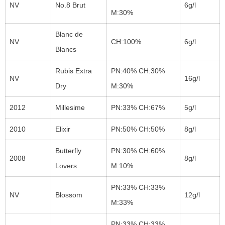
NV
No.8 Brut
6g/l
M:30%
Blanc de
NV
CH:100%
6g/l
Blancs
Rubis Extra
PN:40% CH:30%
NV
16g/l
Dry
M:30%
2012
Millesime
PN:33% CH:67%
5g/l
2010
Elixir
PN:50% CH:50%
8g/l
Butterfly
PN:30% CH:60%
2008
8g/l
Lovers
M:10%
PN:33% CH:33%
NV
Blossom
12g/l
M:33%
PN:33% CH:33%